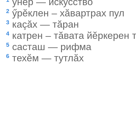
ӳнер — искусство
ӳрĕклен – хăвартрах пул
2
каçăх — тăран
3
катрен – тăвата йĕркерен 
4
састаш — рифма
5
техĕм — тутлăх
6