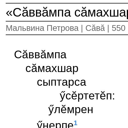
«Сăввăмпа сăмахша
Мальвина Петрова | Сăвă | 550
Сăввăмпа
сăмахшар
сыптарса
ӳсĕртетĕп:
ӳлĕмрен
1
ӳнерпе