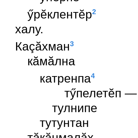
2
ӳрĕклентĕр
халу.
3
Каçăхман
кăмăлна
4
катренпа
тӳпелетĕп —
тулнипе
тутунтан
тăкăнмалăх