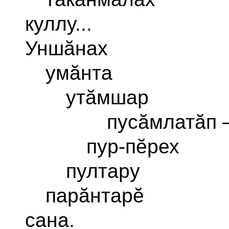
куллу...
Уншăнах
умăнта
утăмшар
пусăмлатăп
пур-пĕрех
пултару
парăнтарĕ
сана.