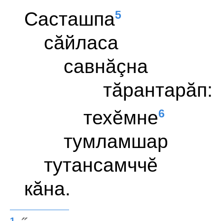
5
Састашпа
сăйласа
савнăçна
тăрантарăп:
6
техĕмне
тумламшар
тутансамччĕ
кăна.
1