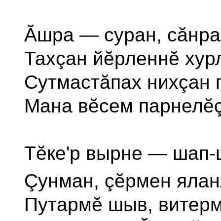
Ăшра — суран, сăнр
Тахçан йĕрленнĕ хурл
Сутмастăпах нихçан
Мана вĕсем парнелĕç
Тĕке'р вырне — шап-
Çунман, çĕрмен ялан
Путармĕ шыв, витерм