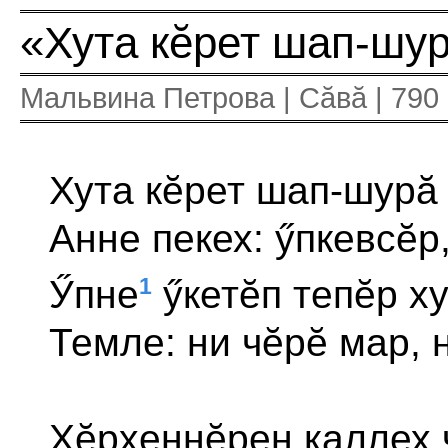
«Хута кĕрет шап-шу
Мальвина Петрова | Сăвă | 790
Хута кĕрет шап-шурă 
Анне пекех: ӳпкевсĕр
1
Ӳпне
ӳкетĕп тепĕр ху
Темле: ни чĕрĕ мар, н
Хĕрхеннĕрен каллех 