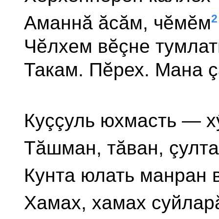
2
Аманнă ăсăм, чĕмĕм
Чĕлхем вĕçне тумлат
Такам. Пĕрех. Мана ç
Куççуль юхмасть — х
Тăшман, тăван, çулт
Кунта юлать манран 
Хамах, хамах суйла