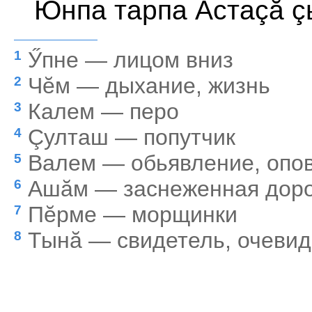
Юнпа тарпа Ăстаçă ç
Ӳпне — лицом вниз
1
Чĕм — дыхание, жизнь
2
Калем — перо
3
Çулташ — попутчик
4
Валем — обьявление, опо
5
Ашăм — заснеженная доро
6
Пĕрме — морщинки
7
Тынă — свидетель, очеви
8