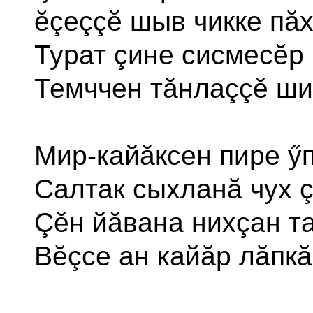
ĕçеççĕ шыв чикке пăх
Турат çине сисмесĕр 
Темччен тăнлаççĕ ши
Мир-кайăксен пире ӳп
Салтак сыхланă чух ç
Çĕн йăвана нихçан та
Вĕçсе ан кайăр лăпкă