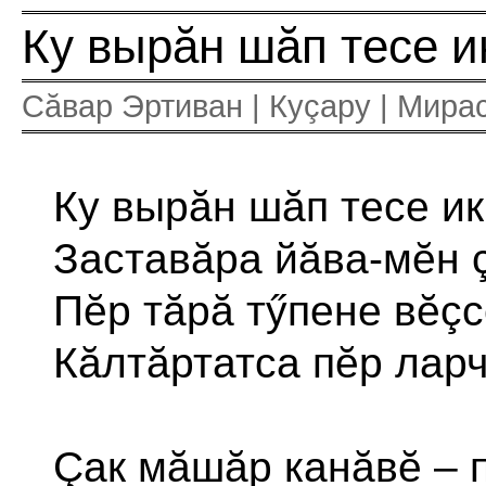
Ку вырăн шăп тесе ик
Сăвар Эртиван | Куçару | Мира
Ку вырăн шăп тесе ик
Заставăра йăва-мĕн 
Пĕр тăрă тӳпене вĕçс
Кăлтăртатса пĕр ларч
Çак мăшăр канăвĕ – п