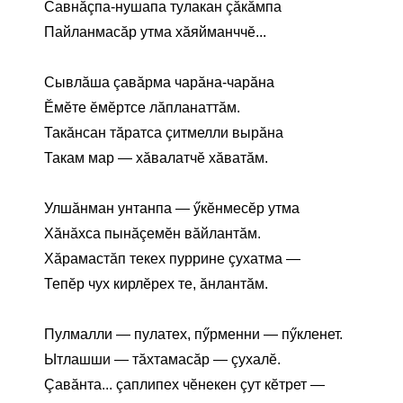
Савнăçпа-нушапа тулакан çăкăмпа
Пайланмасăр утма хăяйманччĕ...
Сывлăша çавăрма чарăна-чарăна
Ĕмĕте ĕмĕртсе лăпланаттăм.
Такăнсан тăратса çитмелли вырăна
Такам мар — хăвалатчĕ хăватăм.
Улшăнман унтанпа — ӳкĕнмесĕр утма
Хăнăхса пынăçемĕн вăйлантăм.
Хăрамастăп текех пуррине çухатма —
Тепĕр чух кирлĕрех те, ăнлантăм.
Пулмалли — пулатех, пӳрменни — пӳкленет.
Ытлашши — тăхтамасăр — çухалĕ.
Çавăнта... çаплипех чĕнекен çут кĕтрет —