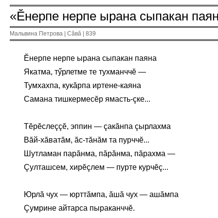
«Ĕнерпе нерпе ырана сыпакан паяна
Мальвина Петрова | Сăвă | 839
Ĕнерпе нерпе ырана сыпакан паяна
Якатма, тӳрлетме те тухманччĕ —
Тумхахпа, кукăрпа иртене-каяна
Самана тишкермесĕр ямасть-çке...
Тĕрĕслеççĕ, эппин — çакăнпа çырлахма
Вăй-хăватăм, ăс-тăнăм та пурччĕ...
Шутламан парăнма, пăрăнма, пăрахма —
Çулташсем, хирĕçлем — пурте курчĕç...
Юрлă чух — юрттăмпа, ăшă чух — ашăмпа
Çумрине айтарса пыраканччĕ.