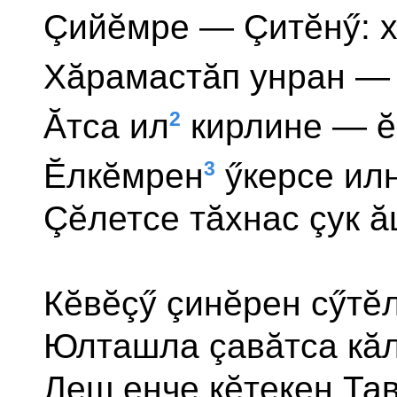
Çийĕмре — Çитĕнӳ: 
Хăрамастăп унран — 
2
Ăтса ил
кирлине — ĕ
3
Ĕлкĕмрен
ӳкерсе илн
Çĕлетсе тăхнас çук ă
Кĕвĕçӳ çинĕрен сӳтĕл
Юлташла çавăтса кăл
Леш енче кĕтекен Та