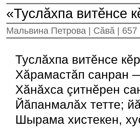
«Туслăхпа витĕнсе 
Мальвина Петрова | Сăвă | 657
Туслăхпа витĕнсе кĕр
Хăрамастăп санран —
Хăнăхса çитнĕрен са
Йăпанмалăх тетте; й
Шырама хистекен, ху