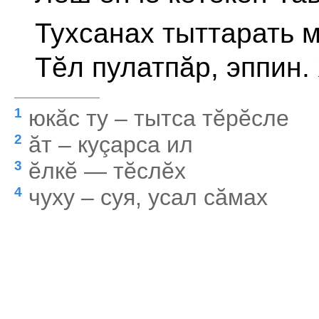
Тухсанах тыттарать м
Тĕл пулатпăр, эппин.
юкăс ту – тытса тĕрĕсле
1
ăт – куçарса ил
2
ĕлкĕ — тĕслĕх
3
чуху – суя, усал сăмах
4