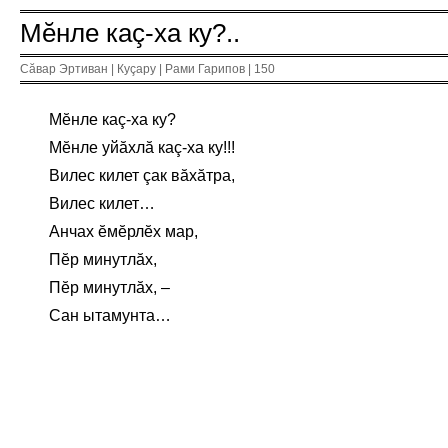
Мĕнле каç-ха ку?..
Сăвар Эртиван | Куçару | Рами Гарипов | 150
Мĕнле каç-ха ку?
Мĕнле уйăхлă каç-ха ку!!!
Вилес килет çак вăхăтра,
Вилес килет…
Анчах ĕмĕрлĕх мар,
Пĕр минутлăх,
Пĕр минутлăх, –
Сан ытамунта…