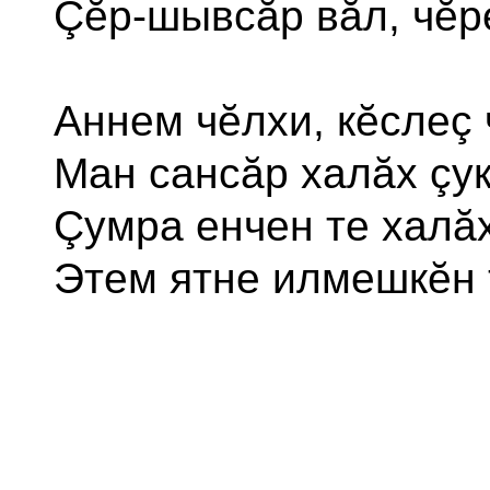
Çĕр-шывсăр вăл, чĕре
Аннем чĕлхи, кĕслеç 
Ман сансăр халăх çук
Çумра енчен те халăх
Этем ятне илмешкĕн 