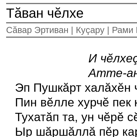
Тăван чĕлхе
Сăвар Эртиван | Куçару | Рами 
И чĕлхе
Атте-ан
Эп Пушкăрт халăхĕн 
Пин вĕлле хурчĕ пек 
Тухатăп та, ун чĕрĕ с
Ыр шăршăллă пĕр кар