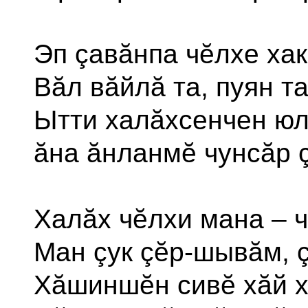
Эп çавăнпа чĕлхе хак
Вăл вăйлă та, пуян та
Ытти халăхсенчен юл
ăна ăнланмĕ чунсăр 
Халăх чĕлхи мана – ч
Ман çук çĕр-шывăм, ç
Хăшиншĕн сивĕ хăй х