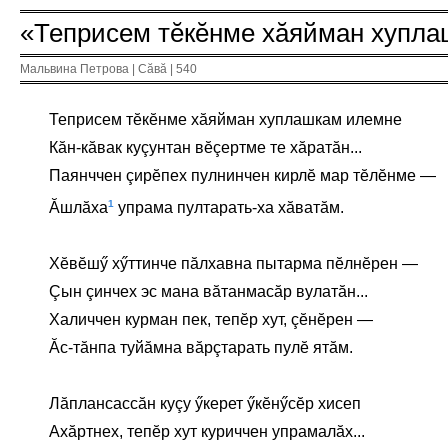
«Теприсем тĕкĕнме хăяйман хупл
Мальвина Петрова | Сăвă | 540
Теприсем тĕкĕнме хăяйман хуплашкам илемне
Кăн-кăвак куçунтан вĕçертме те хăратăн...
Паянччен çирĕпех пулнинчен кирлĕ мар тĕлĕнме —
1
Ăшлăха
упрама пултарать-ха хăватăм.
Хĕвĕшӳ хӳттинче пăлхавна пытарма пĕлнĕрен —
Çын çинчех эс мана вăтанмасăр вулатăн...
Халиччен курман пек, тепĕр хут, çĕнĕрен —
Ăс-тăнпа туйăмна вăрçтарать пулĕ ятăм.
Лăплансассăн куçу ӳкерет ӳкĕнӳсĕр хисеп
Ахăртнех, тепĕр хут куриччен упрамалăх...