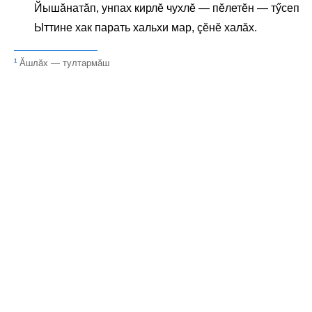
Йышăнатăп, унпах кирлĕ чухлĕ — пĕлетĕн — тӳсеп
Ыттине хак парать хальхи мар, çĕнĕ халăх.
1
Ăшлăх — тултармăш