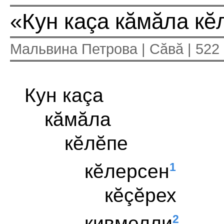
«Кун каçа кăмăла к
Мальвина Петрова | Сăвă | 522
Кун каçа
кăмăла
кĕлĕпе
1
кĕлерсен
кĕçĕрех
2
кивмелли