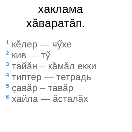
хаклама
хăваратăп.
кĕлер — чӳхе
1
кив — тӳ
2
тайăн – кăмăл екки
3
типтер — тетрадь
4
çавăр – тавăр
5
хайла — ăсталăх
6