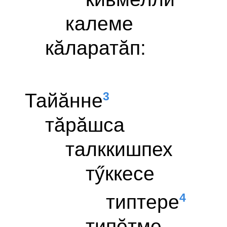
калеме
кăларатăп:
3
Тайăнне
тăрăшса
талккишпех
тӳккесе
4
типтере
типĕтме