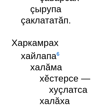
çырупа
çаклататăп.
Харкамрах
6
хайлапа
халăма
хĕстерсе —
хуçлатса
халăха