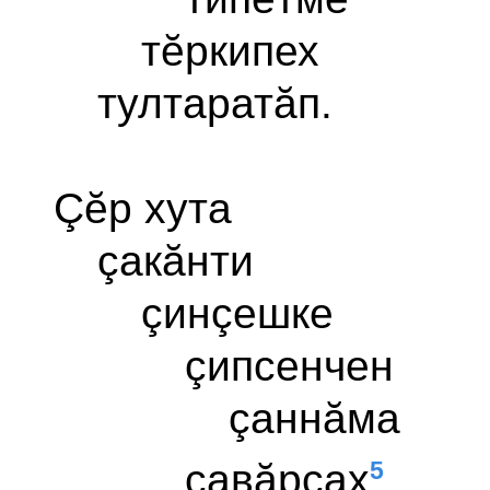
тĕркипех
тултаратăп.
Çĕр хута
çакăнти
çинçешке
çипсенчен
çаннăма
5
çавăрсах