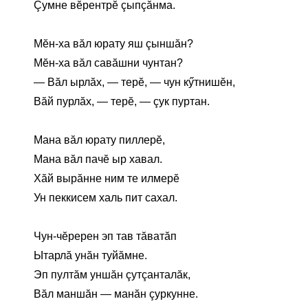
Çумне вĕрентрĕ çыпçăнма.
Мĕн-ха вăл юрату яш çыншăн?
Мĕн-ха вăл савăшни чунтан?
— Вăл ырлăх, — терĕ, — чун кӳтнишĕн,
Вăй пурлăх, — терĕ, — çук пуртан.
Мана вăл юрату пиллерĕ,
Мана вăл пачĕ ыр хавал.
Хăй вырăнне ним те илмерĕ
Ун пеккисем халь пит сахал.
Чун-чĕререн эп тав тăватăп
Ытарлă унăн туйăмне.
Эп пултăм уншăн çутçанталăк,
Вăл маншăн — манăн çуркунне.