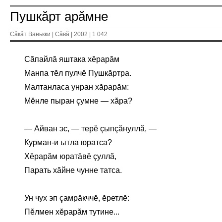
Пушкăрт арăмне
Сăкăт Ванькки | Сăвă | 2002 | 1 042
Сăпайлă яштака хĕрарăм
Манпа тĕл пулчĕ Пушкăртра.
Малтанласа унран хăрарăм:
Мĕнле пыран çумне — хăра?
— Айван эс, — терĕ çыпçăнуллă, —
Курман-и ытла юратса?
Хĕрарăм юратăвĕ çуллă,
Парать хăйне чунне татса.
Ун чух эп çамрăкччĕ, ĕретлĕ:
Пĕлмен хĕрарăм тутине...