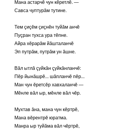
Мана астарчĕ чун кĕретлĕ. —
Савса чуптурăм тутине.
Тем çиçĕм çиçнĕн туйăм анчĕ
Пуçран тухса ура тĕпне.
Айра хĕрарăм йăшталанчĕ
Эп путрăм, путрăм ун ăшне.
Вăл ытлă çуйкăн çуйкăнланчĕ:
Пĕр йынăшрĕ... шăпланчĕ пĕр...
Ман чун ĕретсĕр хавхаланчĕ —
Мĕнле вăл ыр, мĕнле вăл чĕр.
Мухтав ăна, мана чун кĕртрĕ,
Мана вĕрентрĕ юратма.
Манра ыр туйăма вăл чĕртрĕ,