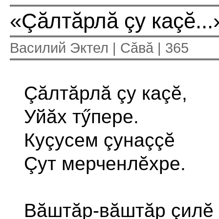
«Çăлтăрлă çу каçĕ...
Василий Эктел | Сăвă | 365
Çăлтăрлă çу каçĕ,
Уйăх тӳпере.
Куçусем çунаççĕ
Çут мерченлĕхре.
Вăштăр-вăштăр çилĕ