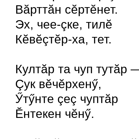
Вăрттăн сĕртĕнет.
Эх, чее-çке, тилĕ
Кĕвĕçтĕр-ха, тет.
Култăр та чуп тутăр 
Çук вĕчĕрхенӳ,
Ӳтӳнте çеç чуптăр
Ĕнтекен чĕнӳ.