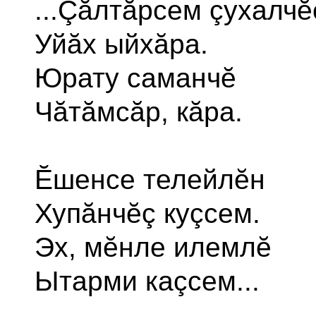
...Çăлтăрсем çухалчĕ
Уйăх ыйхăра.
Юрату саманчĕ
Чăтăмсăр, кăра.
Ĕшенсе телейлĕн
Хупăнчĕç куçсем.
Эх, мĕнле илемлĕ
Ытарми каçсем...