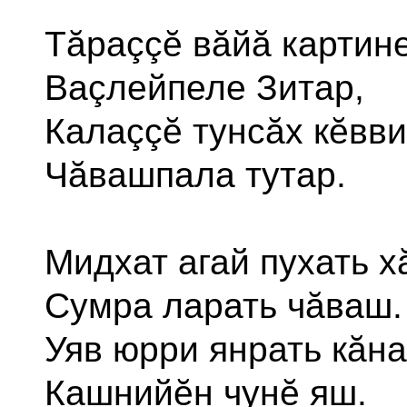
Тăраççĕ вăйă картин
Ваçлейпеле Зитар,
Калаççĕ тунсăх кĕвв
Чăвашпала тутар.
Мидхат агай пухать х
Сумра ларать чăваш.
Уяв юрри янрать кăн
Кашнийĕн чунĕ яш.