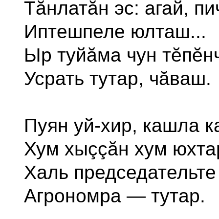
Тăнлатăн эс: агай, пи
Иптешпеле юлташ...
Ыр туйăма чун тĕпĕн
Усрать тутар, чăваш.
Пуян уй-хир, кашла к
Хум хыççăн хум юхта
Халь председательте
Агрономра — тутар.