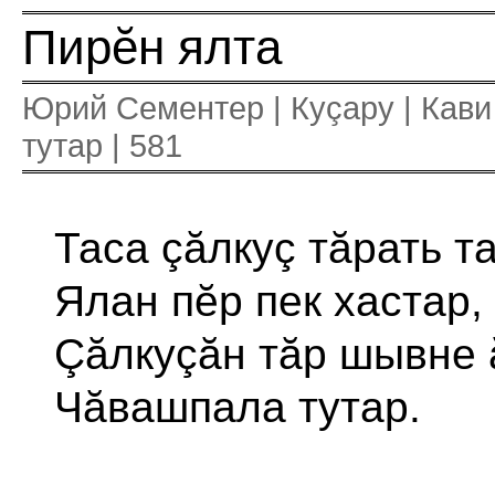
Пирĕн ялта
Юрий Сементер | Куçару | Кави
тутар | 581
Таса çăлкуç тăрать т
Ялан пĕр пек хастар,
Çăлкуçăн тăр шывне 
Чăвашпала тутар.