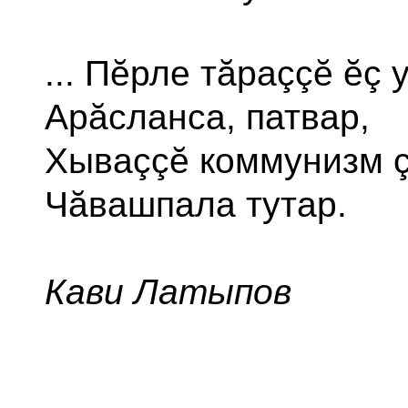
... Пĕрле тăраççĕ ĕç 
Арăсланса, патвар,
Хываççĕ коммунизм 
Чăвашпала тутар.
Кави Латыпов