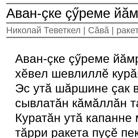
Аван-çке çӳреме йăм
Николай Теветкел | Сăвă | ракета
Аван-çке çӳреме йăм
хĕвел шевлиллĕ курă
Эс утă шăршине çак 
сывлатăн кăмăллăн та
Куратăн утă капанне
тăрри ракета пуçĕ пе