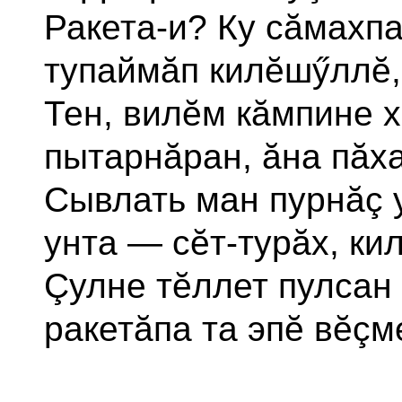
Ракета-и? Ку сăмахпа
тупаймăп килĕшӳллĕ,
Тен, вилĕм кăмпине 
пытарнăран, ăна пăх
Сывлать ман пурнăç у
унта — сĕт-турăх, ки
Çулне тĕллет пулсан
ракетăпа та эпĕ вĕçм