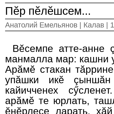
Пĕр пĕлĕшсем...
Анатолий Емельянов | Калав | 1
Вĕсемпе атте-анне 
манмалла мар: кашни 
Арăмĕ стакан тăррине
упăшки икĕ çыншăн
кайичченех сӳслене
арăмĕ те юрлать, таш
ĕнĕрлесе ларать, хăй