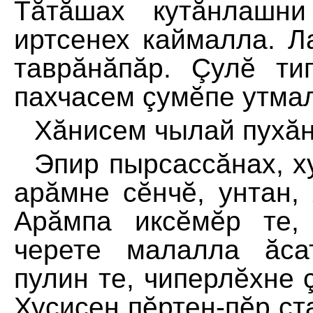
Тăтăшах кутăнлашн
иртсенех каймалла. Ла
таврăнăпăр. Çулĕ ти
пахчасем çумĕпе утма
Хăнисем чылай пухăн
Эпир пырсассăнах, ху
арăмне сĕнчĕ, унтан,
Арăмпа иксĕмĕр те, 
черете малалла ăса
пулин те, чиперлĕхне 
Хуçисен пĕртен-пĕр ст