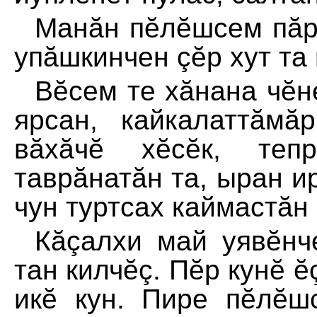
Манăн пĕлĕшсем пăр
упăшкинчен çĕр хут та 
Вĕсем те хăнана чĕн
ярсан, кайкалаттăмă
вăхăчĕ хĕсĕк, теп
таврăнатăн та, ыран и
чун туртсах каймастăн
Кăçалхи май уявĕнч
тан килчĕç. Пĕр кунĕ ĕ
икĕ кун. Пире пĕлĕш