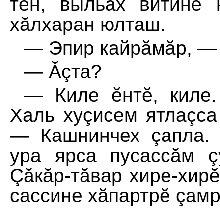
тен, выльăх витине 
хăлхаран юлташ.
— Эпир кайрăмăр, — 
— Ăçта?
— Киле ĕнтĕ, киле.
Халь хуçисем ятлаçса
— Кашнинчех çапла. Х
ура ярса пусассăм ç
Çăкăр-тăвар хире-хир
сассине хăпартрĕ çамр