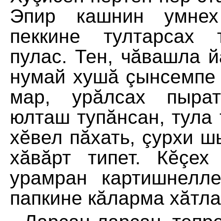
Эпир кашнин умнех
пеккине тултарсах 
пулас. Тен, чăвашла 
нумай хушă çынсемпе 
мар, урăлсах пырат
юлташ тупăнсан, тула 
хĕвел пăхать, çурхи 
хăвăрт типет. Кĕçех
урамран картишнелл
папкине кăларма хăтла