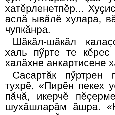
хатĕрленетпĕр... Хуçи
аслă ывăлĕ хулара, в
чупкăнра.
Шăкăл-шăкăл калаç
халь пӳрте те кĕрес 
халăхне анкартисене х
Сасартăк пӳртрен 
тухрĕ, «Пирĕн пекех 
пăчă, икерчĕ пĕçерм
шухăшларăм ăшра. «К