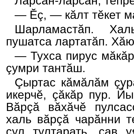
Ларсан-ларсан, тепре
— Ĕç, — кăлт тĕкет м
Шарламастăп. Хал
пушатса лартатăп. Хăю
— Тухса пирус мăкăр
çумри тантăш.
Çыртас кăмăлăм çур
икерчĕ, çăкăр пур. Й
Вăрçă вăхăчĕ пулсас
халь вăрçă чарăнни т
çул тултарать, çав 