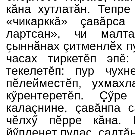
кăна хутлатăн. Тепре
«чикарккă» çавăрса 
лартсан», чи малт
çыннăнах çитменлĕх пу
часах тиркетĕп эпĕ:
текелетĕп: пур чух
пĕлейместĕп, ухмах
кӳрентеретĕп. Çӳр
калаçнине, çавăнпа с
чĕлхӳ пĕрре кăна. 
йӳпленет пулас, салтăна